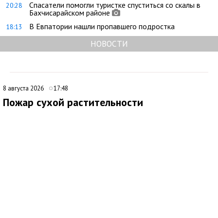
Спасатели помогли туристке спуститься со скалы в
20:28
Бахчисарайском районе
В Евпатории нашли пропавшего подростка
18:13
НОВОСТИ
8 августа 2026
17:48
Пожар сухой растительности
ликвидировали под Феодосией
В 09:16 поступило сообщение о возгорании сухой
растительности за пределами с. Насыпное, ГО Феодосия.
Незамедлительно к месту происшествия были направлены
подразделения 4 пожарно-спасательного отряда.
По прибытии было установлено два очага возгорания по 500
кв.м. на открытой территории. Для тушения также были
привлечены добровольная пожарная команда, волонтёры,