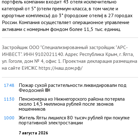
портфель компании входит 43 отеля исключительно
категорий от 5* (отели премиум-класса, в том числе и
курортные комплексы) до 3* (городские отели) в 27 городах
России. Компания осуществляет операционное управление
активами с номерным фондом более 11,5 тыс. единиц.
Застройщик ООО "Специализированный застройщик "АРС-
ИНВЕСТ". ИНН 9102021140. Адрес Республика Крым, г. Ялта,
ул. Гоголя, дом № 4, офис 1. Проектная декларация размещена
на сайте ЕИСЖС https://наш.дом.рф/
Пожар сухой растительности ликвидировали под
17:48
Феодосией
Пенсионерка из Нижнегорского района потеряла
11:30
около 14,5 миллиона рублей после звонков
мошенников
Житель Ялты лишился 80 тысяч рублей при покупке
10:00
портативной электростанции
7 августа 2026