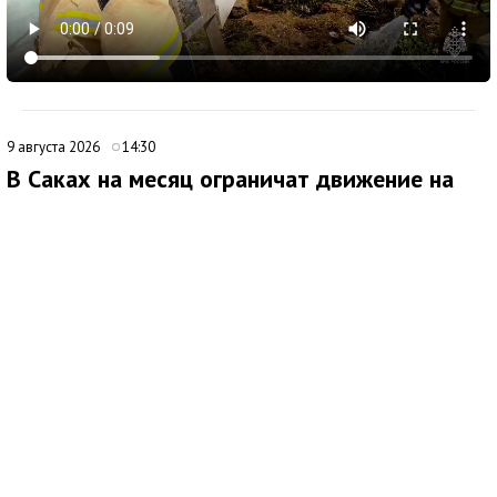
9 августа 2026
14:30
В Саках на месяц ограничат движение на
улице Санаторной
В Саках с 10 августа начнут действовать временные
ограничения для транспорта на улице Санаторной. Как
сообщила глава городской администрации Юлия Предыбайло,
меры связаны со строительными работами по устройству
ливневой канализации.
Проезд автомобилей закроют с 08:00 10 августа до 00:00 20
сентября на участке улицы Санаторной от улицы Лобозова до
Михайловского шоссе. Кроме того, до 10 сентября на улице
Лобозова ограничат движение и парковку машин, за
исключением пассажирского и специального транспорта. Это