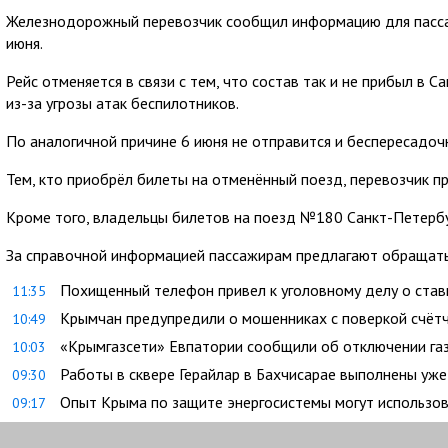
Железнодорожный перевозчик сообщил информацию для пассаж
июня.
Рейс отменяется в связи с тем, что состав так и не прибыл в
из-за угрозы атак беспилотников.
По аналогичной причине 6 июня не отправится и беспересадочн
Тем, кто приобрёл билеты на отменённый поезд, перевозчик 
Кроме того, владельцы билетов на поезд №180 Санкт-Петербу
За справочной информацией пассажирам предлагают обращатьс
Похищенный телефон привел к уголовному делу о став
11:35
Крымчан предупредили о мошенниках с поверкой счёт
10:49
«Крымгазсети» Евпатории сообщили об отключении га
10:03
Работы в сквере Герайлар в Бахчисарае выполнены уже
09:30
Опыт Крыма по защите энергосистемы могут использо
09:17