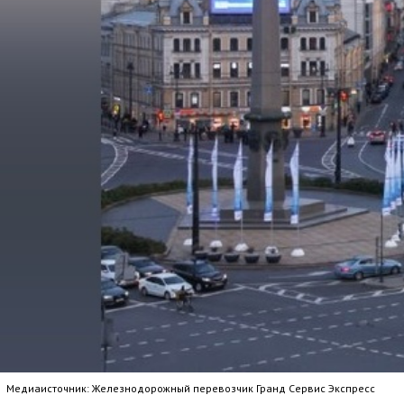
Медиаисточник: Железнодорожный перевозчик Гранд Сервис Экспресс