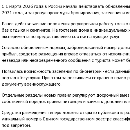
С 1 марта 2026 года в России начали действовать обновлённы
2021 года, и затронул процедуры бронирования, заселения и 
Ранее действовавшие положения регулировали работу только г
баз отдыха и кемпингов. На гостевые дома в индивидуальных
эксперимента по предоставлению соответствующих услуг.
Согласно обновлённым нормам, забронированный номер должен 
прибыл, средство размещения вправе отказаться от исполнения
незаезда или несвоевременного сообщения с туриста может быт
Появилась возможность заселения по биометрии - если данный
портал «Госуслуги». При этом за россиянами сохранено право 
документу военнослужащего.
Отдельные разделы новых правил регулируют досрочный выез
собственный порядок приёма питомцев и взимать дополнительн
Средства размещения теперь должны открыто публиковать разм
уникальный номер в Едином государственном реестре классифи
под запретом.