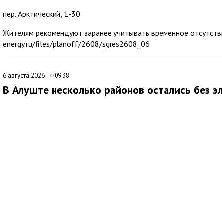
пер. Арктический, 1-30
Жителям рекомендуют заранее учитывать временное отсутствие
energy.ru/files/planoff/2608/sgres2608_06
6 августа 2026
09:38
В Алуште несколько районов остались без э
В Алуште временно ограничена подача электроэнергии в неско
По её данным, отключение затронуло улицы Ялтинскую, Юбиле
Ожидается, что электроснабжение восстановят примерно через
6 августа 2026
16:07
Алушту временно отключили от электроэнер
В Алуште временно ограничили подачу электроэнергии на терр