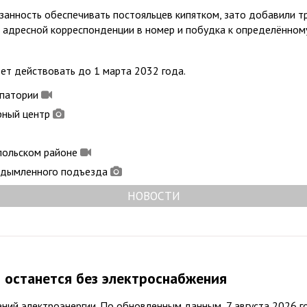
язанность обеспечивать постояльцев кипятком, зато добавили 
а адресной корреспонденции в номер и побудка к определённом
т действовать до 1 марта 2032 года.
впатории
рный центр
польском районе
задымленного подъезда
НОВОСТИ
 останется без электроснабжения
ний электроэнергии. По обновленным данным, 7 августа 2026 г