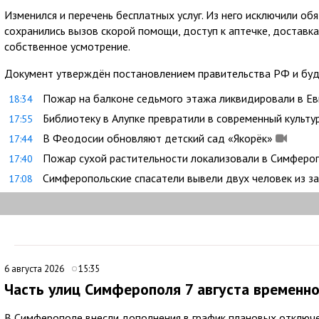
Изменился и перечень бесплатных услуг. Из него исключили об
сохранились вызов скорой помощи, доступ к аптечке, доставк
собственное усмотрение.
Документ утверждён постановлением правительства РФ и буде
Пожар на балконе седьмого этажа ликвидировали в Е
18:34
Библиотеку в Алупке превратили в современный культу
17:55
В Феодосии обновляют детский сад «Якорёк»
17:44
Пожар сухой растительности локализовали в Симферо
17:40
Симферопольские спасатели вывели двух человек из 
17:08
6 августа 2026
15:35
Часть улиц Симферополя 7 августа временно
В Симферополе внесли дополнения в график плановых отключе