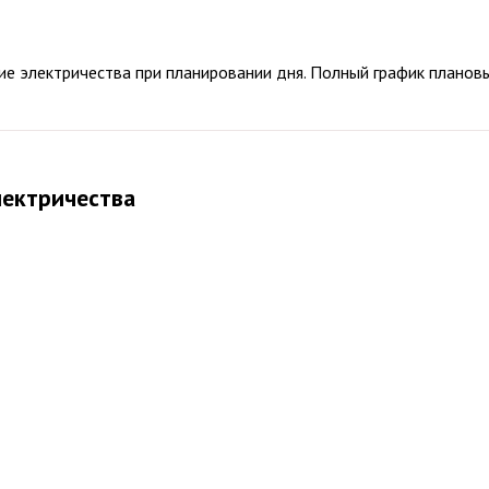
 электричества при планировании дня. Полный график плановых
лектричества
льких районах города. Об этом сообщила глава администрации 
йную и 60 лет СССР, а также микрорайон Мирный.
 два часа. Причины временного ограничения подачи электричес
гии
итории всего муниципалитета. Об этом сообщила глава админис