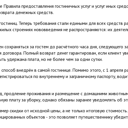
е Правила предоставления гостиничных услуг и услуг иных сред
возврата денежных средств.
остиниц. Теперь требования стали едиными для всех средств ра
 жилых строениях нововведения не распространяются: их деяте
сохраняться за гостем до расчётного часа дня, следующего за 
 договора. Полный возврат денег гарантирован, если клиент ув
ь удержана плата, но не более чем за одни сутки.
 способ внедрён в самой гостинице. Помимо этого, с 1 апреля
регистрироваться по внутреннему и заграничному паспорту, во
д, продление проживания и размещение с домашними животными
ую плату за уборку, однако обязаны заранее уведомлять об эт
ер скидки от исходной цены, а не только итоговую стоимость.
цированных объектов - это позволяет путешественнику убедитьс