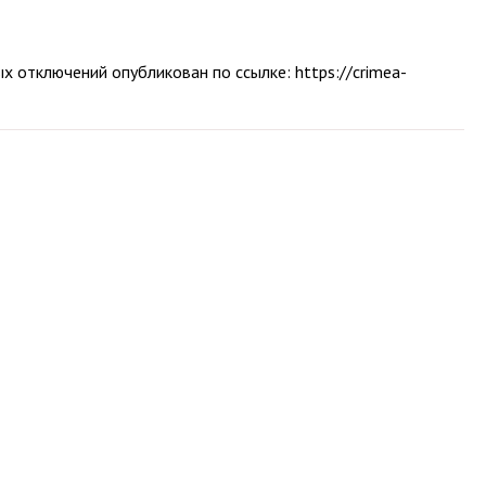
 отключений опубликован по ссылке: https://crimea-
Алушты Галина Огнёва.
тва в сообщении не уточняются.
трации города Галина Огнёва.