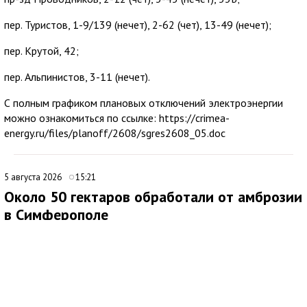
пер. Туристов, 1-9/139 (нечет), 2-62 (чет), 13-49 (нечет);
пер. Крутой, 42;
пер. Альпинистов, 3-11 (нечет).
С полным графиком плановых отключений электроэнергии
можно ознакомиться по ссылке: https://crimea-
energy.ru/files/planoff/2608/sgres2608_05.doc
5 августа 2026
15:21
Около 50 гектаров обработали от амброзии
в Симферополе
В Симферополе продолжаются работы по ликвидации очагов
произрастания амброзии. Подрядная организация ежедневно
направляет на эти мероприятия 20 специалистов.
Покос проводят на центральных и магистральных улицах, в