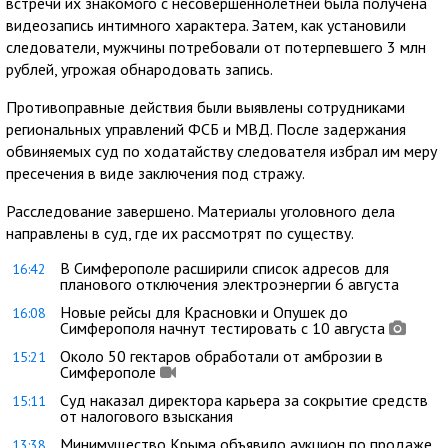
встречи их знакомого с несовершеннолетней была получена
видеозапись интимного характера. Затем, как установили
следователи, мужчины потребовали от потерпевшего 3 млн
рублей, угрожая обнародовать запись.
Противоправные действия были выявлены сотрудниками
региональных управлений ФСБ и МВД. После задержания
обвиняемых суд по ходатайству следователя избрал им меру
пресечения в виде заключения под стражу.
Расследование завершено. Материалы уголовного дела
направлены в суд, где их рассмотрят по существу.
В Симферополе расширили список адресов для
16:42
планового отключения электроэнергии 6 августа
Новые рейсы для Красновки и Опушек до
16:08
Симферополя начнут тестировать с 10 августа
Около 50 гектаров обработали от амброзии в
15:21
Симферополе
Суд наказал директора карьера за сокрытие средств
15:11
от налогового взыскания
Минимущество Крыма объявило аукцион по продаже
13:38